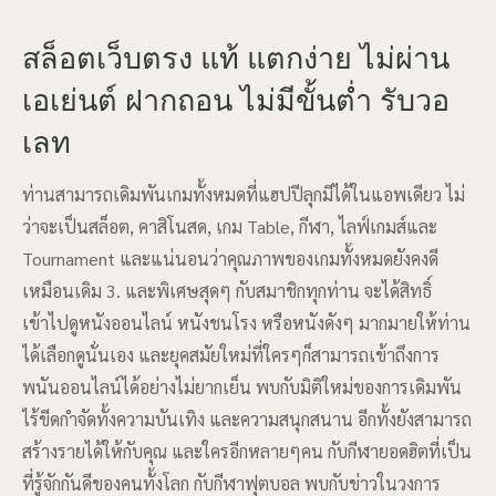
สล็อตเว็บตรง แท้ แตกง่าย ไม่ผ่าน
เอเย่นต์ ฝากถอน ไม่มีขั้นต่ำ รับวอ
เลท
ท่านสามารถเดิมพันเกมทั้งหมดที่แฮปปีลุกมีได้ในแอพเดียว ไม่
ว่าจะเป็นสล็อต, คาสิโนสด, เกม Table, กีฬา, ไลฟ์เกมส์และ
Tournament และแน่นอนว่าคุณภาพของเกมทั้งหมดยังคงดี
เหมือนเดิม 3. และพิเศษสุดๆ กับสมาชิกทุกท่าน จะได้สิทธิ์
เข้าไปดูหนังออนไลน์ หนังชนโรง หรือหนังดังๆ มากมายให้ท่าน
ได้เลือกดูนั่นเอง และยุคสมัยใหม่ที่ใครๆก็สามารถเข้าถึงการ
พนันออนไลน์ได้อย่างไม่ยากเย็น พบกับมิติใหม่ของการเดิมพัน
ไร้ขีดกำจัดทั้งความบันเทิง และความสนุกสนาน อีกทั้งยังสามารถ
สร้างรายได้ให้กับคุณ และใครอีกหลายๆคน กับกีฬายอดฮิตที่เป็น
ที่รู้จักกันดีของคนทั้งโลก กับกีฬาฟุตบอล พบกับข่าวในวงการ