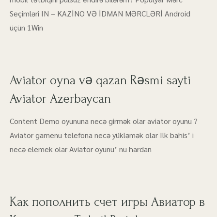
Seçimləri IN – KAZİNO VƏ İDMAN MƏRCLƏRİ Android
üçün 1Win
Aviator oyna və qazan Rəsmi sayti
Aviator Azerbaycan
Content Demo oyununa necə girmək olar aviator oyunu ?
Aviator gamenu telefona necə yükləmək olar Ilk bahis’ i
necə elemek olar Aviator oyunu’ nu hardan
Как пополнить счет игры Авиатор в