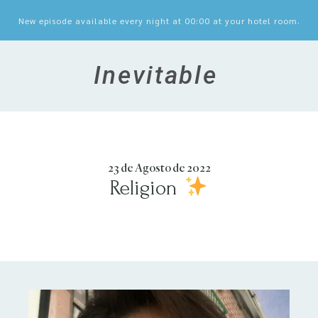
New episode available every night at 00:00 at your hotel room.
Inevitable
23 de Agosto de 2022
Religion