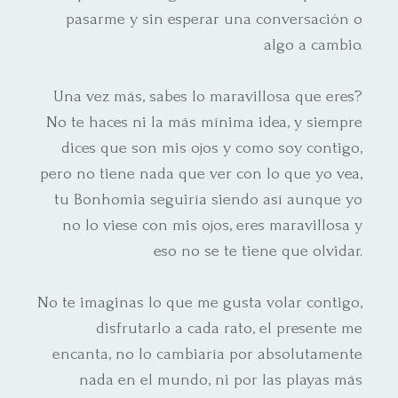
pasarme y sin esperar una conversación o
algo a cambio.
Una vez más, sabes lo maravillosa que eres?
No te haces ni la más mínima idea, y siempre
dices que son mis ojos y como soy contigo,
pero no tiene nada que ver con lo que yo vea,
tu Bonhomia seguiría siendo así aunque yo
no lo viese con mis ojos, eres maravillosa y
eso no se te tiene que olvidar.
No te imaginas lo que me gusta volar contigo,
disfrutarlo a cada rato, el presente me
encanta, no lo cambiaría por absolutamente
nada en el mundo, ni por las playas más