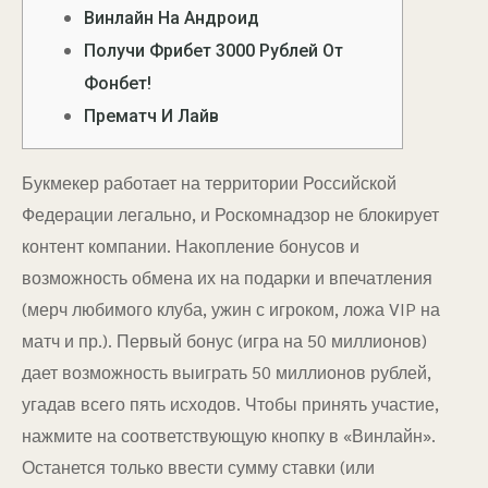
Винлайн На Андроид
Получи Фрибет 3000 Рублей От
Фонбет!
Прематч И Лайв
Букмекер работает на территории Российской
Федерации легально, и Роскомнадзор не блокирует
контент компании. Накопление бонусов и
возможность обмена их на подарки и впечатления
(мерч любимого клуба, ужин с игроком, ложа VIP на
матч и пр.). Первый бонус (игра на 50 миллионов)
дает возможность выиграть 50 миллионов рублей,
угадав всего пять исходов. Чтобы принять участие,
нажмите на соответствующую кнопку в «Винлайн».
Останется только ввести сумму ставки (или