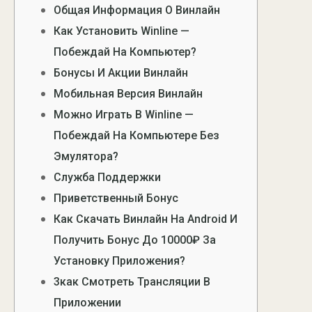
Общая Информация О Винлайн
Как Установить Winline —
Побеждай На Компьютер?
Бонусы И Акции Винлайн
Мобильная Версия Винлайн
Можно Играть В Winline —
Побеждай На Компьютере Без
Эмулятора?
Служба Поддержки
Приветственный Бонус
Как Скачать Винлайн На Android И
Получить Бонус До 10000₽ За
Установку Приложения?
3как Смотреть Трансляции В
Приложении