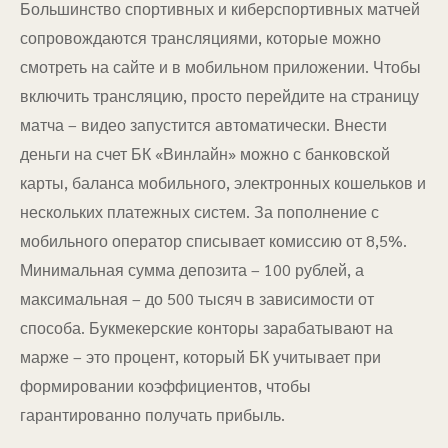
Большинство спортивных и киберспортивных матчей
сопровождаются трансляциями, которые можно
смотреть на сайте и в мобильном приложении. Чтобы
включить трансляцию, просто перейдите на страницу
матча – видео запустится автоматически. Внести
деньги на счет БК «Винлайн» можно с банковской
карты, баланса мобильного, электронных кошельков и
нескольких платежных систем. За пополнение с
мобильного оператор списывает комиссию от 8,5%.
Минимальная сумма депозита – 100 рублей, а
максимальная – до 500 тысяч в зависимости от
способа. Букмекерские конторы зарабатывают на
марже – это процент, который БК учитывает при
формировании коэффициентов, чтобы
гарантированно получать прибыль.