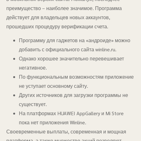
преимущество – наиболее значимое. Программа
действует для владельцев новых аккаунтов,
прошедших процедуру верификации счета.
Программу для гаджетов на «андроиде» можно
добавить с официального сайта winline.ru.
Однако хорошее значительно перевешивает
негативное.
По функциональным возможностям приложение
не уступает основному сайту.
Других источников для загрузки программы не
существует.
На платформах HUAWEI AppGallery и Mi Store
пока нет приложения Winline.
Своевременные выплаты, современная и мощная
платформа, а также множество акций позволяют