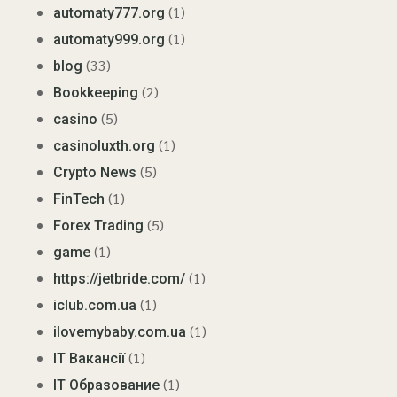
(1)
automaty777.org
(1)
automaty999.org
(33)
blog
(2)
Bookkeeping
(5)
casino
(1)
casinoluxth.org
(5)
Crypto News
(1)
FinTech
(5)
Forex Trading
(1)
game
(1)
https://jetbride.com/
(1)
iclub.com.ua
(1)
ilovemybaby.com.ua
(1)
IT Вакансії
(1)
IT Образование