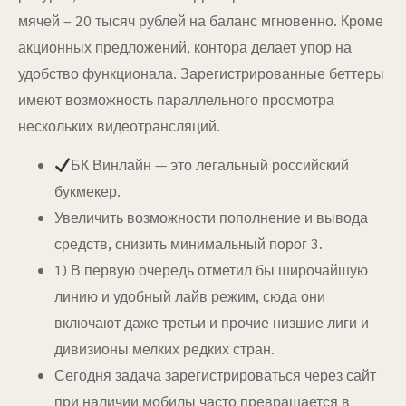
мячей – 20 тысяч рублей на баланс мгновенно. Кроме
акционных предложений, контора делает упор на
удобство функционала. Зарегистрированные беттеры
имеют возможность параллельного просмотра
нескольких видеотрансляций.
БК Винлайн — это легальный российский
букмекер.
Увеличить возможности пополнение и вывода
средств, снизить минимальный порог 3.
1) В первую очередь отметил бы широчайшую
линию и удобный лайв режим, сюда они
включают даже третьи и прочие низшие лиги и
дивизионы мелких редких стран.
Сегодня задача зарегистрироваться через сайт
при наличии мобилы часто превращается в