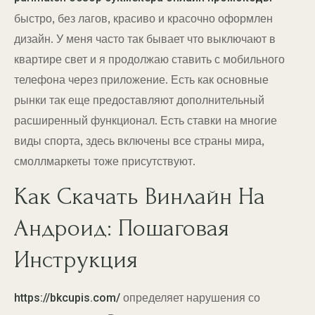
быстро, без лагов, красиво и красочно оформлен
дизайн. У меня часто так бывает что выключают в
квартире свет и я продолжаю ставить с мобильного
телефона через приложение. Есть как основные
рынки так еще предоставляют дополнительный
расширенный функционал. Есть ставки на многие
виды спорта, здесь включены все страны мира,
смоллмаркеты тоже присутствуют.
Как Скачать Винлайн На
Андроид: Пошаговая
Инструкция
определяет нарушения со
https://bkcupis.com/