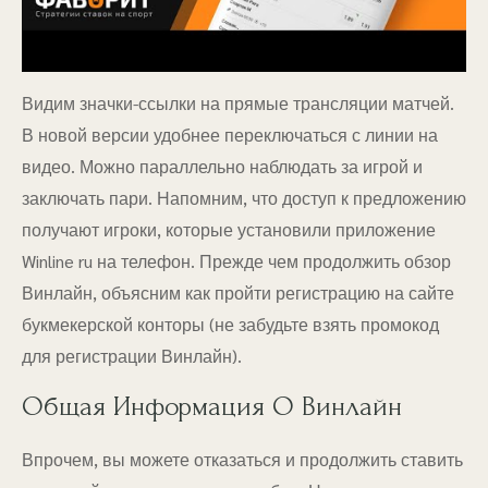
Видим значки-ссылки на прямые трансляции матчей.
В новой версии удобнее переключаться с линии на
видео. Можно параллельно наблюдать за игрой и
заключать пари. Напомним, что доступ к предложению
получают игроки, которые установили приложение
Winline ru на телефон. Прежде чем продолжить обзор
Винлайн, объясним как пройти регистрацию на сайте
букмекерской конторы (не забудьте взять промокод
для регистрации Винлайн).
Общая Информация О Винлайн
Впрочем, вы можете отказаться и продолжить ставить