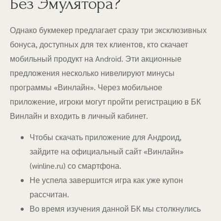
Без Эмулятора?
Однако букмекер предлагает сразу три эксклюзивных
бонуса, доступных для тех клиентов, кто скачает
мобильный продукт на Android. Эти акционные
предложения несколько нивелируют минусы
программы «Винлайн». Через мобильное
приложение, игроки могут пройти регистрацию в БК
Винлайн и входить в личный кабинет.
Чтобы скачать приложение для Андроид,
зайдите на официальный сайт «Винлайн»
(winline.ru) со смартфона.
Не успела завершится игра как уже купон
рассчитан.
Во время изучения данной БК мы столкнулись