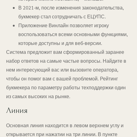
В 2021-м, после изменения законодательства,
букмекер стал сотрудничать с ЕЦУПС.
Приложение Винлайн позволяет игроку
воспользоваться всеми основными функциями,
которые доступны и для веб-версии.
Система предложит вам сформированный заранее
набор ответов на самые частые вопросы. Найдите в
нем интересующий вас или вызовите оператора,
чтобы он помог вам с вашей проблемой. Рейтинг
букмекера по параметру работы техподдержки один
из самых высоких на рынке.
Линия
Основная линия находится в левом верхнем углу и
открывается при нажатии на три линии. В пункте