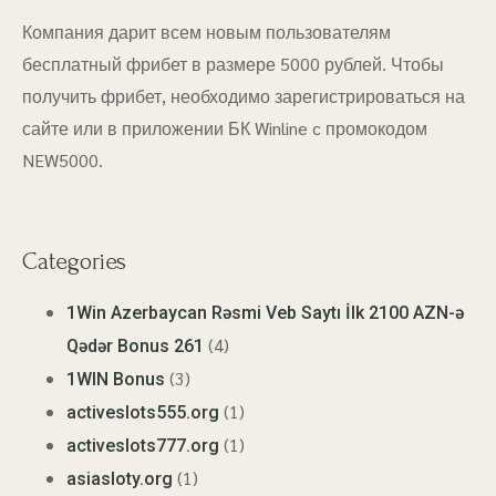
Компания дарит всем новым пользователям
бесплатный фрибет в размере 5000 рублей. Чтобы
получить фрибет, необходимо зарегистрироваться на
сайте или в приложении БК Winline c промокодом
NEW5000.
Categories
1Win Azerbaycan Rəsmi Veb Saytı İlk 2100 AZN-ə
(4)
Qədər Bonus 261
(3)
1WIN Bonus
(1)
activeslots555.org
(1)
activeslots777.org
(1)
asiasloty.org