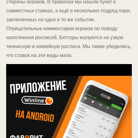
стороны игроков. В правилах мы нашли пункт о
совместных ставках, а ещё о нескольких подряд пари,
заключенных на одно и то же событие.
Отрицательные комментарии игроков по поводу
наполнения росписей. Бетторы жалуются на узкую
теннисную и хоккейную росписи. Мы также убедились,
что ставок на эти виды мало.