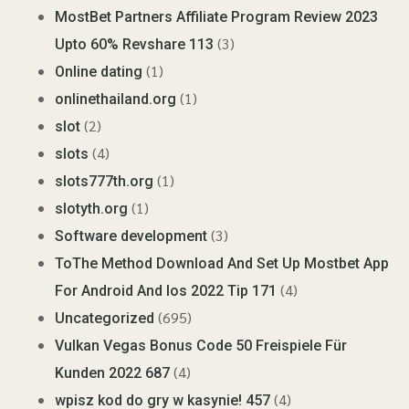
MostBet Partners Affiliate Program Review 2023
(3)
Upto 60% Revshare 113
(1)
Online dating
(1)
onlinethailand.org
(2)
slot
(4)
slots
(1)
slots777th.org
(1)
slotyth.org
(3)
Software development
ToThe Method Download And Set Up Mostbet App
(4)
For Android And Ios 2022 Tip 171
(695)
Uncategorized
Vulkan Vegas Bonus Code 50 Freispiele Für
(4)
Kunden 2022 687
(4)
wpisz kod do gry w kasynie! 457