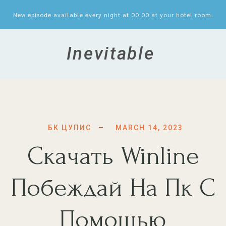
New episode available every night at 00:00 at your hotel room.
Inevitable
MARCH 14, 2023
БК ЦУПИС
Скачать Winline
Побеждай На Пк С
Помощью