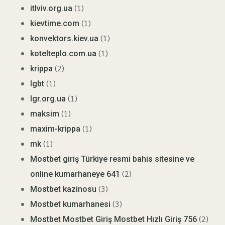
(1)
itlviv.org.ua
(1)
kievtime.com
(1)
konvektors.kiev.ua
(1)
kotelteplo.com.ua
(2)
krippa
(1)
lgbt
(1)
lgr.org.ua
(1)
maksim
(1)
maxim-krippa
(1)
mk
Mostbet giriş Türkiye resmi bahis sitesine ve
(2)
online kumarhaneye 641
(3)
Mostbet kazinosu
(3)
Mostbet kumarhanesi
(2)
Mostbet Mostbet Giriş Mostbet Hızlı Giriş 756