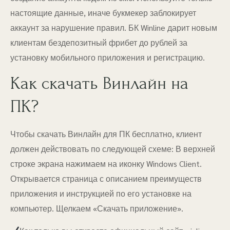
настоящие данные, иначе букмекер заблокирует
аккаунт за нарушение правил. БК Winline дарит новым
клиентам бездепозитный фрибет до рублей за
установку мобильного приложения и регистрацию.
Как скачать Винлайн на
ПК?
Чтобы скачать Винлайн для ПК бесплатно, клиент
должен действовать по следующей схеме: В верхней
строке экрана нажимаем на иконку Windows Client.
Открывается страница с описанием преимуществ
приложения и инструкцией по его установке на
компьютер. Щелкаем «Скачать приложение».