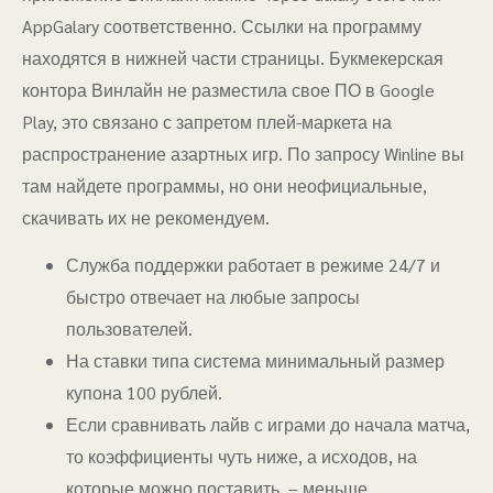
AppGalary соответственно. Ссылки на программу
находятся в нижней части страницы. Букмекерская
контора Винлайн не разместила свое ПО в Google
Play, это связано с запретом плей-маркета на
распространение азартных игр. По запросу Winline вы
там найдете программы, но они неофициальные,
скачивать их не рекомендуем.
Служба поддержки работает в режиме 24/7 и
быстро отвечает на любые запросы
пользователей.
На ставки типа система минимальный размер
купона 100 рублей.
Если сравнивать лайв с играми до начала матча,
то коэффициенты чуть ниже, а исходов, на
которые можно поставить, – меньше.