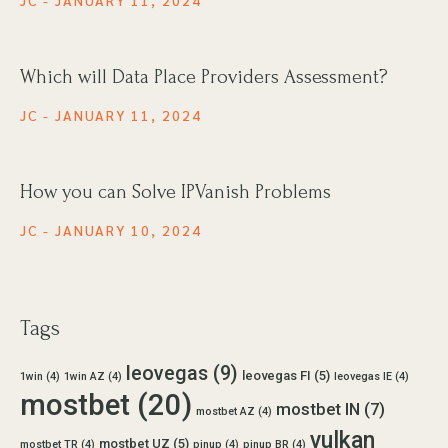
Which will Data Place Providers Assessment?
JC
JANUARY 11, 2024
How you can Solve IPVanish Problems
JC
JANUARY 10, 2024
Tags
leovegas
(9)
leovegas FI
(5)
1win
(4)
1win AZ
(4)
leovegas IE
(4)
mostbet
(20)
mostbet IN
(7)
mostbet AZ
(4)
vulkan
mostbet UZ
(5)
mostbet TR
(4)
pinup
(4)
pinup BR
(4)