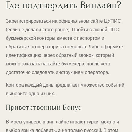
Где подтвердить Винлайн?
Зарегистрироваться на официальном сайте ЦУПИС
(если не делали этого ранее). Пройти в любой ППС
букмекерской конторы вместе с паспортом и
обратиться к оператору за помощью. Либо оформите
идентификацию через обратный звонок, который
можно заказать на сайте букмекера, после чего
достаточно следовать инструкциям оператора.
Контора каждый день предлагает множество событий,
выберите одно из них.
Приветственный Бонус
В моем универе в вин лайне играют турки, можно и
выбор языка добавить, а не только русский. В этом