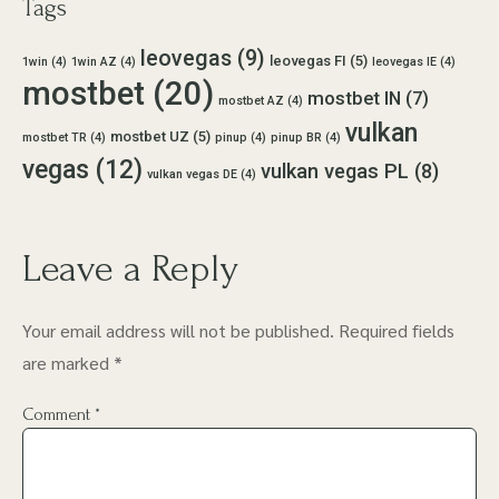
Tags
leovegas
(9)
leovegas FI
(5)
1win
(4)
1win AZ
(4)
leovegas IE
(4)
mostbet
(20)
mostbet IN
(7)
mostbet AZ
(4)
vulkan
mostbet UZ
(5)
mostbet TR
(4)
pinup
(4)
pinup BR
(4)
vegas
(12)
vulkan vegas PL
(8)
vulkan vegas DE
(4)
Leave a Reply
Your email address will not be published.
Required fields
are marked
*
Comment
*