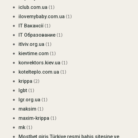
(1)
iclub.com.ua
(1)
ilovemybaby.com.ua
(1)
IT Вакансії
(1)
IT Образование
(1)
itlviv.org.ua
(1)
kievtime.com
(1)
konvektors.kiev.ua
(1)
kotelteplo.com.ua
(2)
krippa
(1)
lgbt
(1)
lgr.org.ua
(1)
maksim
(1)
maxim-krippa
(1)
mk
Mostbet giriş Türkiye resmi bahis sitesine ve