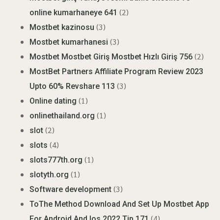
(2)
online kumarhaneye 641
(3)
Mostbet kazinosu
(3)
Mostbet kumarhanesi
(2)
Mostbet Mostbet Giriş Mostbet Hızlı Giriş 756
MostBet Partners Affiliate Program Review 2023
(3)
Upto 60% Revshare 113
(1)
Online dating
(1)
onlinethailand.org
(2)
slot
(4)
slots
(1)
slots777th.org
(1)
slotyth.org
(3)
Software development
ToThe Method Download And Set Up Mostbet App
(4)
For Android And Ios 2022 Tip 171