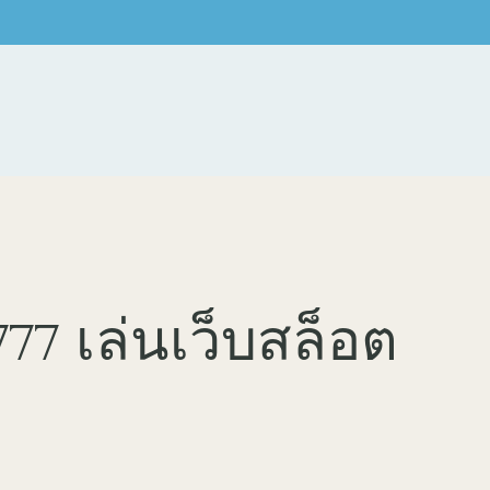
.
77 เล่นเว็บสล็อต