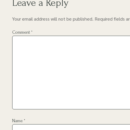
Leave a Reply
Your email address will not be published.
Required fields 
Comment
*
Name
*