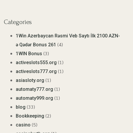
Categories
1Win Azerbaycan Rəsmi Veb Saytı İlk 2100 AZN-
(4)
ə Qədər Bonus 261
(3)
1WIN Bonus
(1)
activeslots555.org
(1)
activeslots777.org
(1)
asiasloty.org
(1)
automaty777.org
(1)
automaty999.org
(33)
blog
(2)
Bookkeeping
(5)
casino