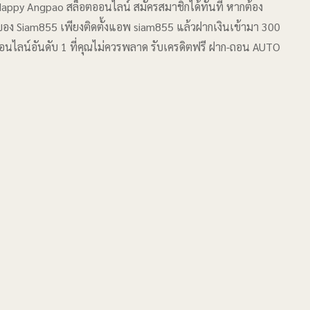
appy Angpao สล็อตออนไลน์ สมัครสมาชิกได้ทันที หากต้อง
่ของ Siam855 เพียงติดตั้งแอพ siam855 แล้วฝากเงินเข้ามา 300
นไลน์อันดับ 1 ที่คุณไม่ควรพลาด รับเครดิตฟรี ฝาก-ถอน AUTO