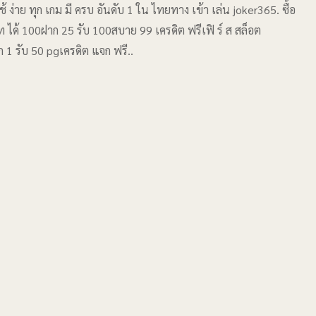
ใช้ ง่าย ทุก เกม มี ครบ อันดับ 1 ใน ไทยทาง เข้า เล่น joker365. ซื้อ
 ได้ 100ฝาก 25 รับ 100สบาย 99 เครดิต ฟรีเฟิ ร์ ส สล็อต
1 รับ 50 pgเครดิต แจก ฟรี..