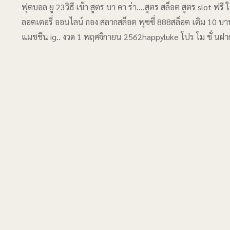
ฟุตบอล ยู 23วิธี เข้า สูตร บา คา ร่า….สูตร สล็อต สูตร slot ฟรี 
ลอตเตอรี่ ออนไลน์ กอง สลากสล็อต พุซซี่ 888สล็อต เติม 10 บาท
แมชชีน ig.. งวด 1 พฤศจิกายน 2562happyluke โปร โม ชั่ นฝาก 