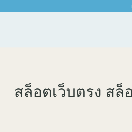
สล็อตเว็บตรง สล็