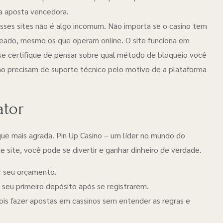
ua aposta vencedora.
ses sites não é algo incomum. Não importa se o casino tem
ueado, mesmo os que operam online. O site funciona em
se certifique de pensar sobre qual método de bloqueio você
ão precisam de suporte técnico pelo motivo de a plataforma
ator
e mais agrada. Pin Up Casino – um líder no mundo do
 site, você pode se divertir e ganhar dinheiro de verdade.
r seu orçamento.
seu primeiro depósito após se registrarem.
pois fazer apostas em cassinos sem entender as regras e