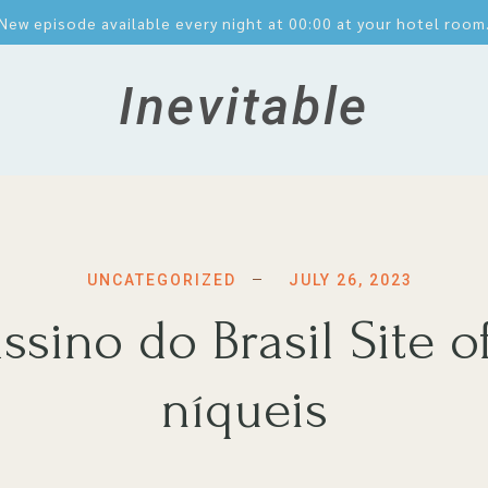
New episode available every night at 00:00 at your hotel room
Inevitable
JULY 26, 2023
UNCATEGORIZED
sino do Brasil Site o
níqueis