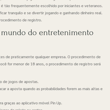
 é tão frequentemente escolhido por iniciantes e veteranos.
icar tranquilo e se divertir jogando e ganhando dinheiro real.
rocedimento de registro.
o mundo do entretenimento
ntes de praticamente qualquer empresa. O procedimento de
e você for menor de 18 anos, o procedimento de registro será
o de jogos de apostas.
car a aposta quando as probabilidades forem as mais altas e
a graças ao aplicativo móvel Pin Up.
ogos de roleta ou cartas.