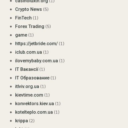
(1)
casinoluxth.org
(5)
Crypto News
(1)
FinTech
(5)
Forex Trading
(1)
game
(1)
https://jetbride.com/
(1)
iclub.com.ua
(1)
ilovemybaby.com.ua
(1)
IT Вакансії
(1)
IT Образование
(1)
itlviv.org.ua
(1)
kievtime.com
(1)
konvektors.kiev.ua
(1)
kotelteplo.com.ua
(2)
krippa