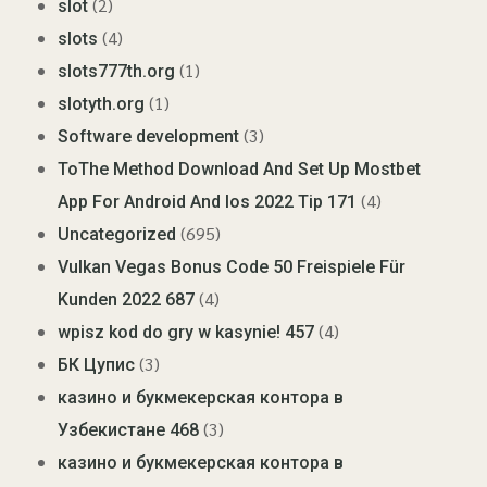
(2)
slot
(4)
slots
(1)
slots777th.org
(1)
slotyth.org
(3)
Software development
ToThe Method Download And Set Up Mostbet
(4)
App For Android And Ios 2022 Tip 171
(695)
Uncategorized
Vulkan Vegas Bonus Code 50 Freispiele Für
(4)
Kunden 2022 687
(4)
wpisz kod do gry w kasynie! 457
(3)
БК Цупис
казино и букмекерская контора в
(3)
Узбекистане 468
казино и букмекерская контора в