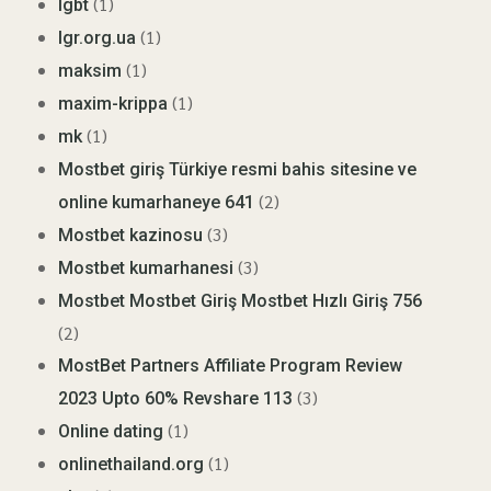
(1)
lgbt
(1)
lgr.org.ua
(1)
maksim
(1)
maxim-krippa
(1)
mk
Mostbet giriş Türkiye resmi bahis sitesine ve
(2)
online kumarhaneye 641
(3)
Mostbet kazinosu
(3)
Mostbet kumarhanesi
Mostbet Mostbet Giriş Mostbet Hızlı Giriş 756
(2)
MostBet Partners Affiliate Program Review
(3)
2023 Upto 60% Revshare 113
(1)
Online dating
(1)
onlinethailand.org