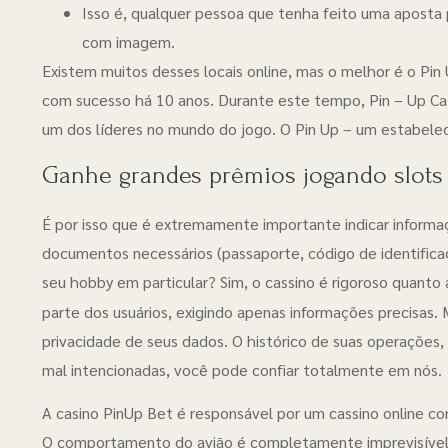
Isso é, qualquer pessoa que tenha feito uma aposta
com imagem.
Existem muitos desses locais online, mas o melhor é o Pin
com sucesso há 10 anos. Durante este tempo, Pin – Up Cas
um dos líderes no mundo do jogo. O Pin Up – um estabele
Ganhe grandes prêmios jogando slots 
É por isso que é extremamente importante indicar informaçõ
documentos necessários (passaporte, código de identific
seu hobby em particular? Sim, o cassino é rigoroso quant
parte dos usuários, exigindo apenas informações precisas. 
privacidade de seus dados. O histórico de suas operações,
mal intencionadas, você pode confiar totalmente em nós.
A casino PinUp Bet é responsável por um cassino online c
O comportamento do avião é completamente imprevisível