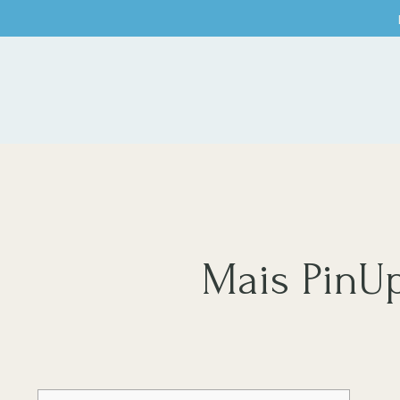
Mais PinU