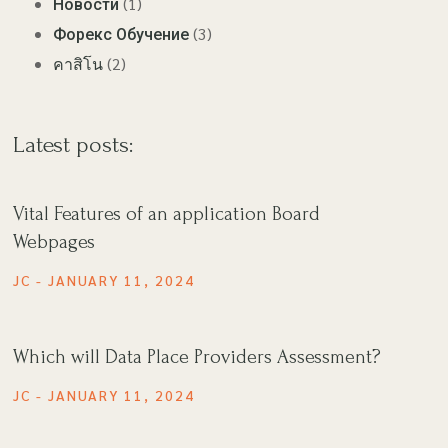
(1)
Новости
(3)
Форекс Обучение
(2)
คาสิโน
Latest posts:
Vital Features of an application Board
Webpages
JC
JANUARY 11, 2024
Which will Data Place Providers Assessment?
JC
JANUARY 11, 2024