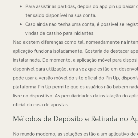
Para assistir as partidas, depois do app pin up baixa
ter saldo disponível na sua conta.
Caso ainda não tenha uma conta, é possível se regis
vindas de cassino para iniciantes.
Não existem diferenças como tal, nomeadamente na interfac
aplicação funciona isoladamente. Gostaria de destacar apena
instalar nada. De momento, a aplicação móvel para dispos
disponível para utilização, uma vez que estão em desenvo
pode usar a versão móvel do site oficial do Pin Up, dispo
plataforma Pin Up permite que os usuários não baixem na
livre no dispositivo. As peculiaridades da instalação do ap
oficial da casa de apostas.
Métodos de Depósito e Retirada no Ap
No mundo moderno, as soluções estão a um aplicativo de 