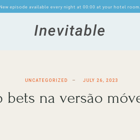
New episode available every night at 00:00 at your hotel room
Inevitable
JULY 26, 2023
UNCATEGORIZED
p bets na versão móve