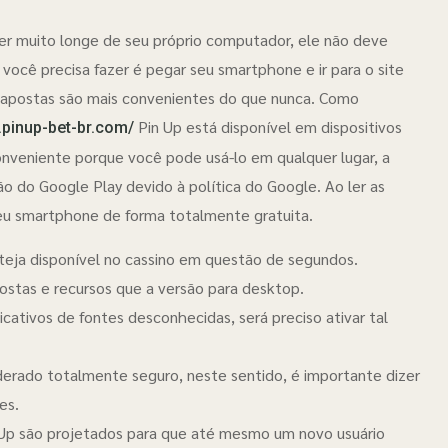
ver muito longe de seu próprio computador, ele não deve
você precisa fazer é pegar seu smartphone e ir para o site
s apostas são mais convenientes do que nunca. Como
Pin Up está disponível em dispositivos
.pinup-bet-br.com/
onveniente porque você pode usá-lo em qualquer lugar, a
ão do Google Play devido à política do Google. Ao ler as
 seu smartphone de forma totalmente gratuita.
steja disponível no cassino em questão de segundos.
ostas e recursos que a versão para desktop.
icativos de fontes desconhecidas, será preciso ativar tal
derado totalmente seguro, neste sentido, é importante dizer
es.
 Up são projetados para que até mesmo um novo usuário