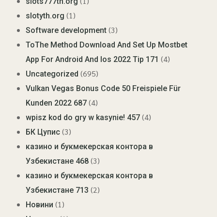
(1)
slots777th.org
(1)
slotyth.org
(3)
Software development
ToThe Method Download And Set Up Mostbet
(4)
App For Android And Ios 2022 Tip 171
(695)
Uncategorized
Vulkan Vegas Bonus Code 50 Freispiele Für
(4)
Kunden 2022 687
(4)
wpisz kod do gry w kasynie! 457
(3)
БК Цупис
казино и букмекерская контора в
(3)
Узбекистане 468
казино и букмекерская контора в
(2)
Узбекистане 713
(1)
Новини