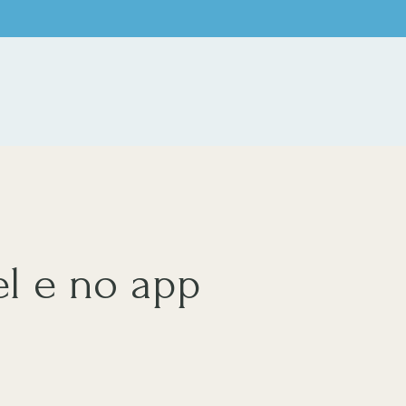
.
l e no app