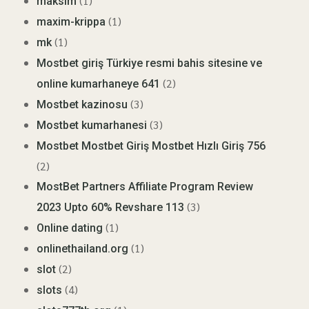
(1)
maksim
(1)
maxim-krippa
(1)
mk
Mostbet giriş Türkiye resmi bahis sitesine ve
(2)
online kumarhaneye 641
(3)
Mostbet kazinosu
(3)
Mostbet kumarhanesi
Mostbet Mostbet Giriş Mostbet Hızlı Giriş 756
(2)
MostBet Partners Affiliate Program Review
(3)
2023 Upto 60% Revshare 113
(1)
Online dating
(1)
onlinethailand.org
(2)
slot
(4)
slots