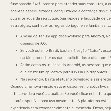
funcionando 24/7, pronto para atender suas consultas, a q
agentes especilializados, conquistando a confiança dos clie
pulsante aguarda seu clique. Sua rapidez e facilidade de 
estratégias, conhecer as regras do jogo, e se familiarizar 
Apesar de ter um app desenvolvido para Android, aind
usuários de iOS.
Se você está no Brasil, basta ir à seção “Caixa”, es
cartão, preencher os dados solicitados e clicar em “R
Assim como os usuários do Android, as pessoas que e
que existe um aplicativo para iOS Pin Up disponível.
Na sequência, basta efetuar o download e sair efetu
Quando uma nova versão estiver disponível, o aplicativo m
e te convidará você a atualizar. Se você clicar nele, terá 
estará disponível para uso novamente. A plataforma está d
experiência será exponencialmente aumentada. Então, sej