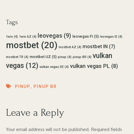
Tags
leovegas
(9)
leovegas FI
(5)
1win
(4)
1win AZ
(4)
leovegas IE
(4)
mostbet
(20)
mostbet IN
(7)
mostbet AZ
(4)
vulkan
mostbet UZ
(5)
mostbet TR
(4)
pinup
(4)
pinup BR
(4)
vegas
(12)
vulkan vegas PL
(8)
vulkan vegas DE
(4)
,
PINUP
PINUP BR
Leave a Reply
Your email address will not be published.
Required fields