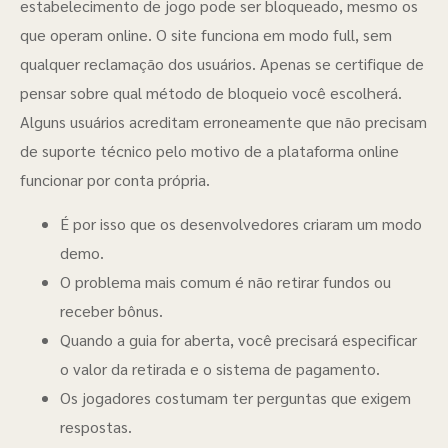
estabelecimento de jogo pode ser bloqueado, mesmo os
que operam online. O site funciona em modo full, sem
qualquer reclamação dos usuários. Apenas se certifique de
pensar sobre qual método de bloqueio você escolherá.
Alguns usuários acreditam erroneamente que não precisam
de suporte técnico pelo motivo de a plataforma online
funcionar por conta própria.
É por isso que os desenvolvedores criaram um modo
demo.
O problema mais comum é não retirar fundos ou
receber bônus.
Quando a guia for aberta, você precisará especificar
o valor da retirada e o sistema de pagamento.
Os jogadores costumam ter perguntas que exigem
respostas.