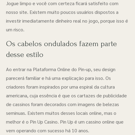
Jogue limpo e você com certeza ficará satisfeito com
nosso site. Existem muito poucos usuários dispostos a
investir imediatamente dinheiro real no jogo, porque isso é
um risco.
Os cabelos ondulados fazem parte
desse estilo
Ao entrar na Plataforma Online do Pin-up, seu design
parecerá familiar e há uma explicação para isso. Os
criadores foram inspirados por uma espiral da cultura
americana, cuja essência é que os cartazes de publicidade
de cassinos foram decorados com imagens de belezas
seminuas. Existem muitos desses locais online, mas o
melhor é o Pin Up Casino. Pin Up é um cassino online que
vem operando com sucesso há 10 anos.