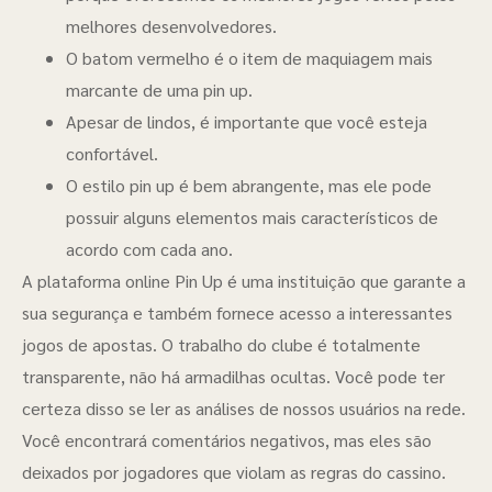
melhores desenvolvedores.
O batom vermelho é o item de maquiagem mais
marcante de uma pin up.
Apesar de lindos, é importante que você esteja
confortável.
O estilo pin up é bem abrangente, mas ele pode
possuir alguns elementos mais característicos de
acordo com cada ano.
A plataforma online Pin Up é uma instituição que garante a
sua segurança e também fornece acesso a interessantes
jogos de apostas. O trabalho do clube é totalmente
transparente, não há armadilhas ocultas. Você pode ter
certeza disso se ler as análises de nossos usuários na rede.
Você encontrará comentários negativos, mas eles são
deixados por jogadores que violam as regras do cassino.