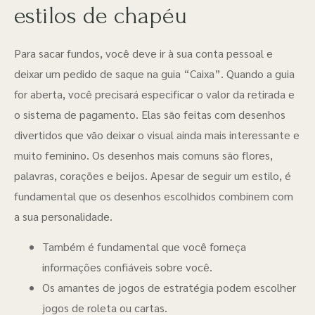
estilos de chapéu
Para sacar fundos, você deve ir à sua conta pessoal e
deixar um pedido de saque na guia “Caixa”. Quando a guia
for aberta, você precisará especificar o valor da retirada e
o sistema de pagamento. Elas são feitas com desenhos
divertidos que vão deixar o visual ainda mais interessante e
muito feminino. Os desenhos mais comuns são flores,
palavras, corações e beijos. Apesar de seguir um estilo, é
fundamental que os desenhos escolhidos combinem com
a sua personalidade.
Também é fundamental que você forneça
informações confiáveis ​​sobre você.
Os amantes de jogos de estratégia podem escolher
jogos de roleta ou cartas.