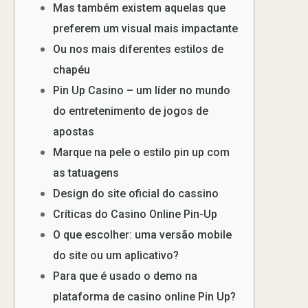
Mas também existem aquelas que
preferem um visual mais impactante
Ou nos mais diferentes estilos de
chapéu
Pin Up Casino – um líder no mundo
do entretenimento de jogos de
apostas
Marque na pele o estilo pin up com
as tatuagens
Design do site oficial do cassino
Críticas do Casino Online Pin-Up
O que escolher: uma versão mobile
do site ou um aplicativo?
Para que é usado o demo na
plataforma de casino online Pin Up?