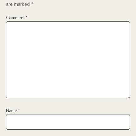
are marked
*
Comment
*
Name
*