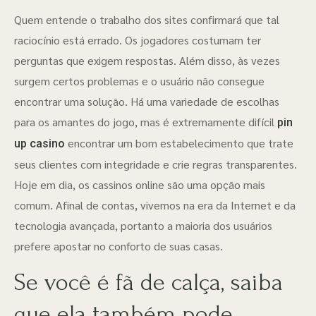
Quem entende o trabalho dos sites confirmará que tal
raciocínio está errado. Os jogadores costumam ter
perguntas que exigem respostas. Além disso, às vezes
surgem certos problemas e o usuário não consegue
encontrar uma solução. Há uma variedade de escolhas
para os amantes do jogo, mas é extremamente difícil
pin
encontrar um bom estabelecimento que trate
up casino
seus clientes com integridade e crie regras transparentes.
Hoje em dia, os cassinos online são uma opção mais
comum. Afinal de contas, vivemos na era da Internet e da
tecnologia avançada, portanto a maioria dos usuários
prefere apostar no conforto de suas casas.
Se você é fã de calça, saiba
que ela também pode