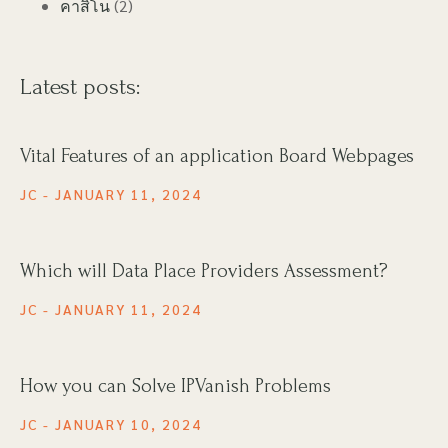
(2)
คาสิโน
Latest posts:
Vital Features of an application Board Webpages
JC
JANUARY 11, 2024
Which will Data Place Providers Assessment?
JC
JANUARY 11, 2024
How you can Solve IPVanish Problems
JC
JANUARY 10, 2024