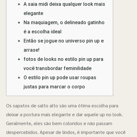
A saia midi deixa qualquer look mais
elegante
Na maquiagem, o delineado gatinho
é a escolha ideal
Então se jogue no universo pin up e
arrase!
fotos de looks no estilo pin up para
você transbordar feminilidade
O estilo pin up pode usar roupas
justas para marcar o corpo
Os sapatos de salto alto são uma ótima escolha para
deixar a postura mais elegante e dar aquele up no look.
Geralmente, eles são bem coloridos e não passam
despercebidos. Apesar de lindos, é importante que você