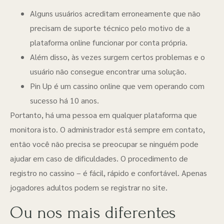
Alguns usuários acreditam erroneamente que não
precisam de suporte técnico pelo motivo de a
plataforma online funcionar por conta própria.
Além disso, às vezes surgem certos problemas e o
usuário não consegue encontrar uma solução.
Pin Up é um cassino online que vem operando com
sucesso há 10 anos.
Portanto, há uma pessoa em qualquer plataforma que
monitora isto. O administrador está sempre em contato,
então você não precisa se preocupar se ninguém pode
ajudar em caso de dificuldades. O procedimento de
registro no cassino – é fácil, rápido e confortável. Apenas
jogadores adultos podem se registrar no site.
Ou nos mais diferentes