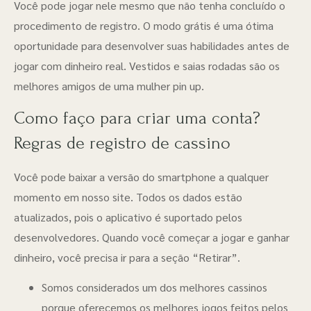
Você pode jogar nele mesmo que não tenha concluído o
procedimento de registro. O modo grátis é uma ótima
oportunidade para desenvolver suas habilidades antes de
jogar com dinheiro real. Vestidos e saias rodadas são os
melhores amigos de uma mulher pin up.
Como faço para criar uma conta?
Regras de registro de cassino
Você pode baixar a versão do smartphone a qualquer
momento em nosso site. Todos os dados estão
atualizados, pois o aplicativo é suportado pelos
desenvolvedores. Quando você começar a jogar e ganhar
dinheiro, você precisa ir para a seção “Retirar”.
Somos considerados um dos melhores cassinos
porque oferecemos os melhores jogos feitos pelos