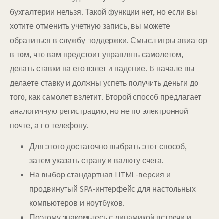
бухгалтерии нельзя. Такой функции нет, но если вы
хотите отменить учетную запись, вы можете
обратиться в службу поддержки. Смысл игры авиатор
в том, что вам предстоит управлять самолетом,
делать ставки на его взлет и падение. В начале вы
делаете ставку и должны успеть получить деньги до
того, как самолет взлетит. Второй способ предлагает
аналогичную регистрацию, но не по электронной
почте, а по телефону.
Для этого достаточно выбрать этот способ,
затем указать страну и валюту счета.
На выбор стандартная HTML-версия и
продвинутый SPA-интерфейс для настольных
компьютеров и ноутбуков.
Поэтому знакомьтесь с динамикой встречи и