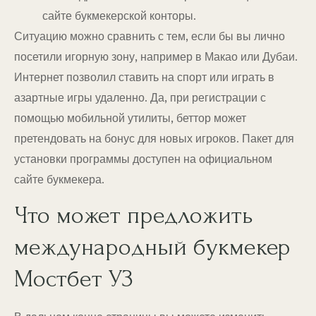
сайте букмекерской конторы.
Ситуацию можно сравнить с тем, если бы вы лично
посетили игорную зону, например в Макао или Дубаи.
Интернет позволил ставить на спорт или играть в
азартные игры удаленно. Да, при регистрации с
помощью мобильной утилиты, беттор может
претендовать на бонус для новых игроков. Пакет для
установки программы доступен на официальном
сайте букмекера.
Что может предложить
международный букмекер
Мостбет УЗ