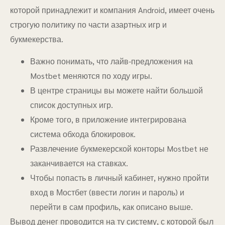
которой принадлежит и компания Android, имеет очень
строгую политику по части азартных игр и
букмекерства.
Важно понимать, что лайв-предложения на
Mostbet меняются по ходу игры.
В центре страницы вы можете найти большой
список доступных игр.
Кроме того, в приложение интегрирована
система обхода блокировок.
Развлечение букмекерской конторы Mostbet не
заканчивается на ставках.
Чтобы попасть в личный кабинет, нужно пройти
вход в Мостбет (ввести логин и пароль) и
перейти в сам профиль, как описано выше.
Вывод денег проводится на ту систему, с которой был