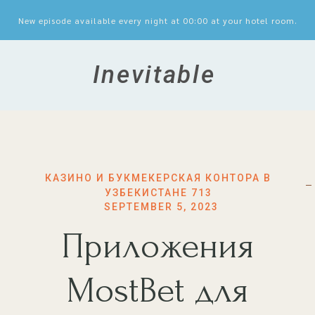
New episode available every night at 00:00 at your hotel room.
Inevitable
КАЗИНО И БУКМЕКЕРСКАЯ КОНТОРА В
УЗБЕКИСТАНЕ 713
SEPTEMBER 5, 2023
Приложения
MostBet для