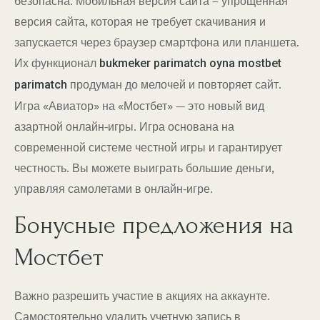
безопасна. Мобильная версия сайта – упрощенная
версия сайта, которая не требует скачивания и
запускается через браузер смартфона или планшета.
Их функционал
bukmeker parimatch oyna mostbet
продуман до мелочей и повторяет сайт.
parimatch
Игра «Авиатор» на «Мостбет» — это новый вид
азартной онлайн-игры. Игра основана на
современной системе честной игры и гарантирует
честность. Вы можете выиграть большие деньги,
управляя самолетами в онлайн-игре.
Бонусные предложения на
Мостбет
Важно разрешить участие в акциях на аккаунте.
Самостоятельно удалить учетную запись в