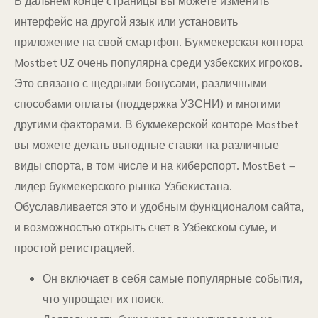
В дальнем конце страницы вы можете изменить
интерфейс на другой язык или установить
приложение на свой смартфон. Букмекерская контора
Mostbet UZ очень популярна среди узбекских игроков.
Это связано с щедрыми бонусами, различными
способами оплаты (поддержка УЗСНИ) и многими
другими факторами. В букмекерской конторе Mostbet
вы можете делать выгодные ставки на различные
виды спорта, в том числе и на киберспорт. MostBet –
лидер букмекерского рынка Узбекистана.
Обуславливается это и удобным функционалом сайта,
и возможностью открыть счет в Узбекском суме, и
простой регистрацией.
Он включает в себя самые популярные события,
что упрощает их поиск.