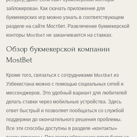
заблокирован. Как скачать приложение для
букмекерских игр можно узнать в соответствующем
разделе на сайте Мостбет. Развлечение букмекерской
конторы Mostbet не заканчивается на ставках.
Обзор букмекерской компании
MostBet
Кроме того, связаться с сотрудниками Mostbet из
Узбекистана можно с помощью социальных сетей и
мессенджеров. Это удобный вариант для любителей
делать ставки через мобильные устройства. Здесь
ответ быстрый и позволяет пообщаться со службой
поддержки до окончательного решения проблемы.
Все эти способы доступны в разделе «контакты»
внизу страницы. При таком обращении ответ будет не