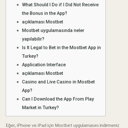
What Should I Do if I Did Not Receive
the Bonus in the App?
açıklaması Mostbet
Mostbet uygulamasında neler
yapılabilir?
Is It Legal to Bet in the Mostbet App in
Turkey?
Application Interface
açıklaması Mostbet
Casino and Live Casino in Mostbet
App?
Can I Download the App From Play
Market in Turkey?
Eğer, iPhone ve iPad için Mostbet uygulamasını indirmeniz