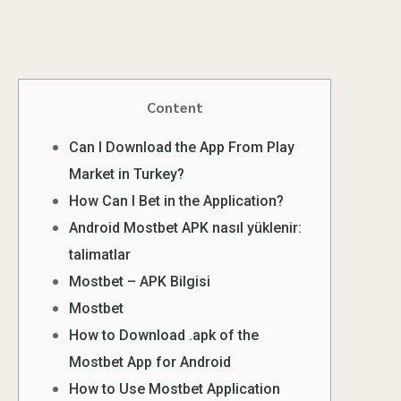
Content
Can I Download the App From Play
Market in Turkey?
How Can I Bet in the Application?
Android Mostbet APK nasıl yüklenir:
talimatlar
Mostbet – APK Bilgisi
Mostbet
How to Download .apk of the
Mostbet App for Android
How to Use Mostbet Application