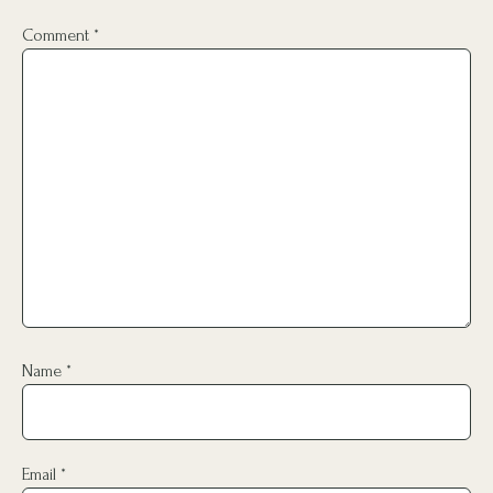
Comment
*
Name
*
Email
*