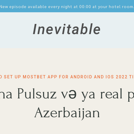
New episode available every night at 00:00 at your hotel room
Inevitable
SET UP MOSTBET APP FOR ANDROID AND IOS 2022 TI
a Pulsuz və ya real p
Azerbaijan