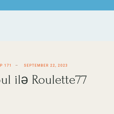
.
SEPTEMBER 22, 2023
P 171
ul ilə Roulette77