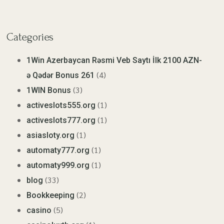
Categories
1Win Azerbaycan Rəsmi Veb Saytı İlk 2100 AZN-
(4)
ə Qədər Bonus 261
(3)
1WIN Bonus
(1)
activeslots555.org
(1)
activeslots777.org
(1)
asiasloty.org
(1)
automaty777.org
(1)
automaty999.org
(33)
blog
(2)
Bookkeeping
(5)
casino