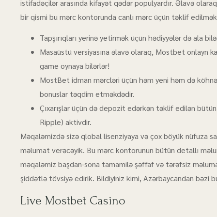
istifadəçilər arasında kifayət qədər populyardır. Əlavə olar
bir qismi bu mərc kontorunda canlı mərc üçün təklif edilmək
Tapşırıqları yerinə yetirmək üçün hədiyyələr də ala bilər
Masaüstü versiyasına əlavə olaraq, Mostbet onlayn ka
game oynaya bilərlər!
MostBet idman mərcləri üçün həm yeni həm də köhnə ist
bonuslar təqdim etməkdədir.
Çıxarışlar üçün də depozit edərkən təklif edilən bütü
Ripple) aktivdir.
Məqaləmizdə sizə qlobal lisenziyaya və çox böyük nüfuza 
məlumat verəcəyik. Bu mərc kontorunun bütün detallı məluma
məqaləmiz başdan-sona tamamilə şəffaf və tərəfsiz məluma
şiddətlə tövsiyə edirik. Bildiyiniz kimi, Azərbaycandan bəzi 
Live Mostbet Casino