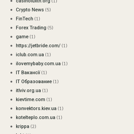
(1)
casinoluxth.org
(5)
Crypto News
(1)
FinTech
(5)
Forex Trading
(1)
game
(1)
https://jetbride.com/
(1)
iclub.com.ua
(1)
ilovemybaby.com.ua
(1)
IT Вакансії
(1)
IT Образование
(1)
itlviv.org.ua
(1)
kievtime.com
(1)
konvektors.kiev.ua
(1)
kotelteplo.com.ua
(2)
krippa