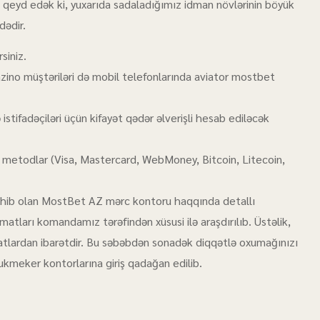
aq qeyd edək ki, yuxarıda sadaladığımız idman növlərinin böyük
dədir.
siniz.
zino müştəriləri də mobil telefonlarında aviator mostbet
ifadəçiləri üçün kifayət qədər əlverişli hesab ediləcək
n metodlar (Visa, Mastercard, WebMoney, Bitcoin, Litecoin,
sahib olan MostBet AZ mərc kontoru haqqında detallı
tları komandamız tərəfindən xüsusi ilə araşdırılıb. Üstəlik,
tlardan ibarətdir. Bu səbəbdən sonadək diqqətlə oxumağınızı
bukmeker kontorlarına giriş qadağan edilib.