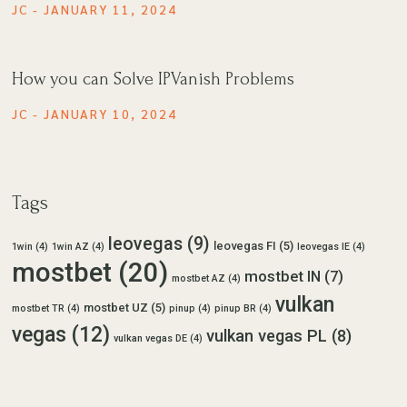
JC
JANUARY 11, 2024
How you can Solve IPVanish Problems
JC
JANUARY 10, 2024
Tags
leovegas
(9)
leovegas FI
(5)
1win
(4)
1win AZ
(4)
leovegas IE
(4)
mostbet
(20)
mostbet IN
(7)
mostbet AZ
(4)
vulkan
mostbet UZ
(5)
mostbet TR
(4)
pinup
(4)
pinup BR
(4)
vegas
(12)
vulkan vegas PL
(8)
vulkan vegas DE
(4)