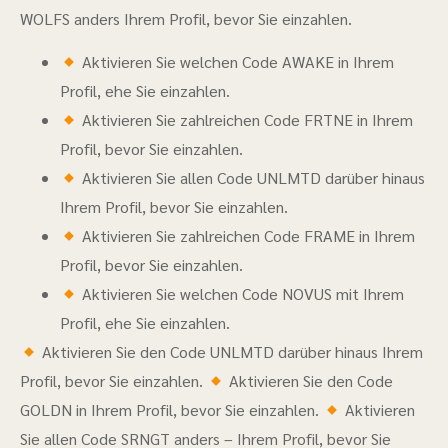
WOLFS anders Ihrem Profil, bevor Sie einzahlen.
Aktivieren Sie welchen Code AWAKE in Ihrem
Profil, ehe Sie einzahlen.
Aktivieren Sie zahlreichen Code FRTNE in Ihrem
Profil, bevor Sie einzahlen.
Aktivieren Sie allen Code UNLMTD darüber hinaus
Ihrem Profil, bevor Sie einzahlen.
Aktivieren Sie zahlreichen Code FRAME in Ihrem
Profil, bevor Sie einzahlen.
Aktivieren Sie welchen Code NOVUS mit Ihrem
Profil, ehe Sie einzahlen.
Aktivieren Sie den Code UNLMTD darüber hinaus Ihrem
Profil, bevor Sie einzahlen.
Aktivieren Sie den Code
GOLDN in Ihrem Profil, bevor Sie einzahlen.
Aktivieren
Sie allen Code SRNGT anders – Ihrem Profil, bevor Sie