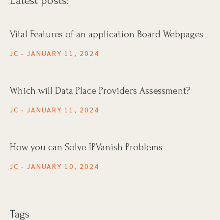
Latest posts:
Vital Features of an application Board Webpages
JC
JANUARY 11, 2024
Which will Data Place Providers Assessment?
JC
JANUARY 11, 2024
How you can Solve IPVanish Problems
JC
JANUARY 10, 2024
Tags