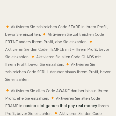
Aktivieren Sie zahlreichen Code STARR in Ihrem Profil,
bevor Sie einzahlen.
Aktivieren Sie zahlreichen Code
FRTNE anders Ihrem Profil, ehe Sie einzahlen.
Aktivieren Sie den Code TEMPLE mit – Ihrem Profil, bevor
Sie einzahlen.
Aktivieren Sie allen Code GLADS mit
Ihrem Profil, bevor Sie einzahlen.
Aktivieren Sie
zahlreichen Code SCRLL darüber hinaus Ihrem Profil, bevor
Sie einzahlen.
Aktivieren Sie allen Code AWAKE darüber hinaus Ihrem
Profil, ehe Sie einzahlen.
Aktivieren Sie allen Code
FRAME in
Ihrem
casino slot games that pay real money
Profil, bevor Sie einzahlen.
Aktivieren Sie den Code