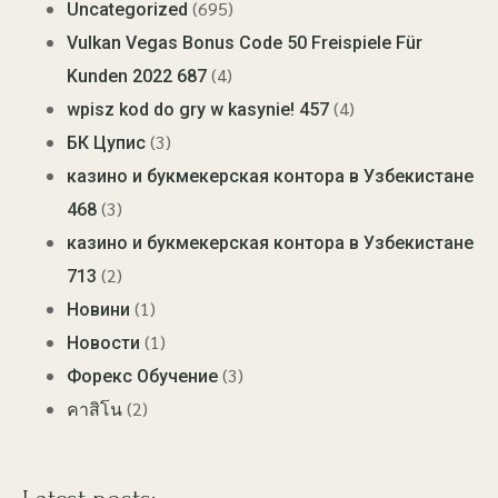
(695)
Uncategorized
Vulkan Vegas Bonus Code 50 Freispiele Für
(4)
Kunden 2022 687
(4)
wpisz kod do gry w kasynie! 457
(3)
БК Цупис
казино и букмекерская контора в Узбекистане
(3)
468
казино и букмекерская контора в Узбекистане
(2)
713
(1)
Новини
(1)
Новости
(3)
Форекс Обучение
(2)
คาสิโน