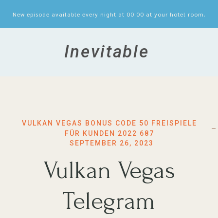
New episode available every night at 00:00 at your hotel room.
Inevitable
VULKAN VEGAS BONUS CODE 50 FREISPIELE
FÜR KUNDEN 2022 687
SEPTEMBER 26, 2023
Vulkan Vegas
Telegram